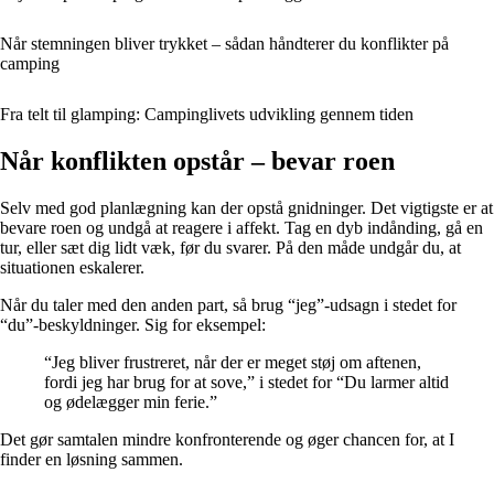
Når stemningen bliver trykket – sådan håndterer du konflikter på
camping
Fra telt til glamping: Campinglivets udvikling gennem tiden
Når konflikten opstår – bevar roen
Selv med god planlægning kan der opstå gnidninger. Det vigtigste er at
bevare roen og undgå at reagere i affekt. Tag en dyb indånding, gå en
tur, eller sæt dig lidt væk, før du svarer. På den måde undgår du, at
situationen eskalerer.
Når du taler med den anden part, så brug “jeg”-udsagn i stedet for
“du”-beskyldninger. Sig for eksempel:
“Jeg bliver frustreret, når der er meget støj om aftenen,
fordi jeg har brug for at sove,” i stedet for “Du larmer altid
og ødelægger min ferie.”
Det gør samtalen mindre konfronterende og øger chancen for, at I
finder en løsning sammen.