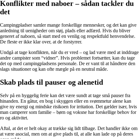
Konflikter med naboer – sådan tackler du
det
Campingpladser samler mange forskellige mennesker, og det kan give
anledning til uenigheder om støj, plads eller adfærd. Hvis du bliver
generet af naboen, så start med en venlig og respektfuld henvendelse.
De fleste er ikke klar over, at de forstyrrer.
Undgå at tage konflikten, når du er vred – og lad være med at inddrage
andre campister som “vidner”. Hvis problemet fortsætter, kan du tage
det op med campingpladsens personale. De er vant til at håndtere den
slags situationer og kan ofte mægle på en neutral måde.
Skab plads til pauser og alenetid
Selv på en hyggelig ferie kan det være sundt at tage små pauser fra
hinanden. En gåtur, en bog i skyggen eller en svømmetur alene kan
give ny energi og mindske risikoen for irritation. Det gælder især, hvis
man camperer som familie – børn og voksne har forskellige behov for
ro og aktivitet.
Aftal, at det er helt okay at trække sig lidt tilbage. Det handler ikke om
at være asocial, men om at give plads til, at alle kan lade op på deres