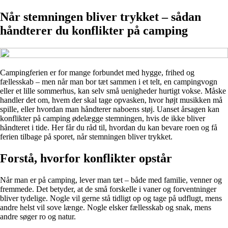
Når stemningen bliver trykket – sådan
håndterer du konflikter på camping
Campingferien er for mange forbundet med hygge, frihed og
fællesskab – men når man bor tæt sammen i et telt, en campingvogn
eller et lille sommerhus, kan selv små uenigheder hurtigt vokse. Måske
handler det om, hvem der skal tage opvasken, hvor højt musikken må
spille, eller hvordan man håndterer naboens støj. Uanset årsagen kan
konflikter på camping ødelægge stemningen, hvis de ikke bliver
håndteret i tide. Her får du råd til, hvordan du kan bevare roen og få
ferien tilbage på sporet, når stemningen bliver trykket.
Forstå, hvorfor konflikter opstår
Når man er på camping, lever man tæt – både med familie, venner og
fremmede. Det betyder, at de små forskelle i vaner og forventninger
bliver tydelige. Nogle vil gerne stå tidligt op og tage på udflugt, mens
andre helst vil sove længe. Nogle elsker fællesskab og snak, mens
andre søger ro og natur.