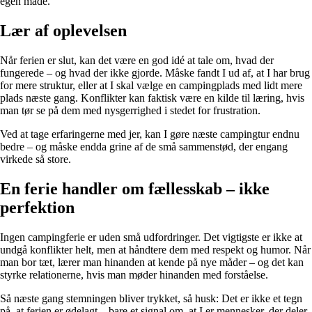
egen måde.
Lær af oplevelsen
Når ferien er slut, kan det være en god idé at tale om, hvad der
fungerede – og hvad der ikke gjorde. Måske fandt I ud af, at I har brug
for mere struktur, eller at I skal vælge en campingplads med lidt mere
plads næste gang. Konflikter kan faktisk være en kilde til læring, hvis
man tør se på dem med nysgerrighed i stedet for frustration.
Ved at tage erfaringerne med jer, kan I gøre næste campingtur endnu
bedre – og måske endda grine af de små sammenstød, der engang
virkede så store.
En ferie handler om fællesskab – ikke
perfektion
Ingen campingferie er uden små udfordringer. Det vigtigste er ikke at
undgå konflikter helt, men at håndtere dem med respekt og humor. Når
man bor tæt, lærer man hinanden at kende på nye måder – og det kan
styrke relationerne, hvis man møder hinanden med forståelse.
Så næste gang stemningen bliver trykket, så husk: Det er ikke et tegn
på, at ferien er ødelagt – bare et signal om, at I er mennesker, der deler