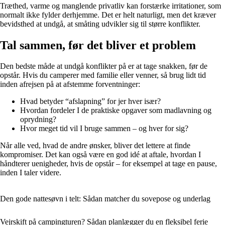
Træthed, varme og manglende privatliv kan forstærke irritationer, som
normalt ikke fylder derhjemme. Det er helt naturligt, men det kræver
bevidsthed at undgå, at småting udvikler sig til større konflikter.
Tal sammen, før det bliver et problem
Den bedste måde at undgå konflikter på er at tage snakken, før de
opstår. Hvis du camperer med familie eller venner, så brug lidt tid
inden afrejsen på at afstemme forventninger:
Hvad betyder “afslapning” for jer hver især?
Hvordan fordeler I de praktiske opgaver som madlavning og
oprydning?
Hvor meget tid vil I bruge sammen – og hver for sig?
Når alle ved, hvad de andre ønsker, bliver det lettere at finde
kompromiser. Det kan også være en god idé at aftale, hvordan I
håndterer uenigheder, hvis de opstår – for eksempel at tage en pause,
inden I taler videre.
Den gode nattesøvn i telt: Sådan matcher du sovepose og underlag
Vejrskift på campingturen? Sådan planlægger du en fleksibel ferie