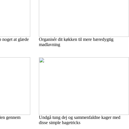
b noget at glæde
Organisér dit køkken til mere bæredygtig
madlavning
iden gennem
Undgå tung dej og sammenfaldne kager med
disse simple bagetricks