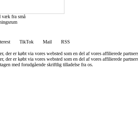
d væk fra små
ningsrum
terest
TikTok
Mail
RSS
ter, der er købt via vores websted som en del af vores affilierede partne
ter, der er købt via vores websted som en del af vores affilierede partn
tagen med forudgående skriftlig tilladelse fra os.