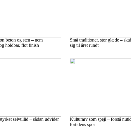
køn beton og sten – nem
Små traditioner, stor glæde – ska
g holdbar, flot finish
sig til året rundt
tyrket selvtillid – sådan udvider
Kulturarv som spejl – forstå nut
fortidens spor