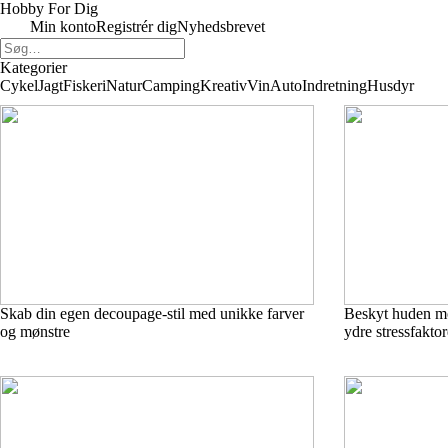
Hobby For Dig
Min konto
Registrér dig
Nyhedsbrevet
Kategorier
Cykel
Jagt
Fiskeri
Natur
Camping
Kreativ
Vin
Auto
Indretning
Husdyr
Skab din egen decoupage-stil med unikke farver
Beskyt huden mo
og mønstre
ydre stressfaktor