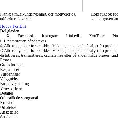
Planlæg musikundervisning, der motiverer og
Hold fugt og ro
udfordrer eleverne
campingovernat
Hobby For Dig
Del glæden
X
Facebook
Instagram
LinkedIn
YouTube
Pin
© Ophavsretten håndhæves.
© Alle rettigheder forbeholdes. Vi kan tjene en del af salget fra produk
© Alle rettigheder forbeholdes. Vi kan tjene en del af salget fra produk
distribueres, transmitteres, cachelagres eller på anden måde bruges, und
Emner
Gratis indhold
Besparelser
Vurderinger
Valgguides
Brugervejledning
Vores videoer
Detaljer
Ofte stillede spørgsmål
Kontakt
Udtalelse
Ansættelse
Send et tip