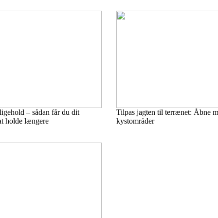
gehold – sådan får du dit
Tilpas jagten til terrænet: Åbne m
l at holde længere
kystområder