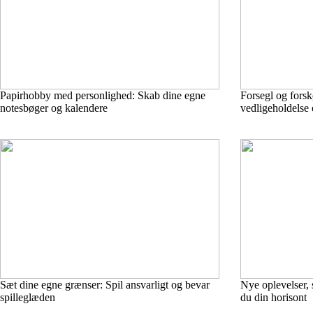
Papirhobby med personlighed: Skab dine egne
Forsegl og fors
notesbøger og kalendere
vedligeholdelse o
Sæt dine egne grænser: Spil ansvarligt og bevar
Nye oplevelser, s
spilleglæden
du din horisont