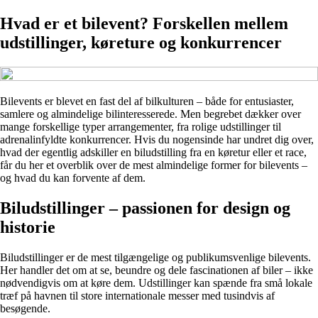
Hvad er et bilevent? Forskellen mellem
udstillinger, køreture og konkurrencer
Bilevents er blevet en fast del af bilkulturen – både for entusiaster,
samlere og almindelige bilinteresserede. Men begrebet dækker over
mange forskellige typer arrangementer, fra rolige udstillinger til
adrenalinfyldte konkurrencer. Hvis du nogensinde har undret dig over,
hvad der egentlig adskiller en biludstilling fra en køretur eller et race,
får du her et overblik over de mest almindelige former for bilevents –
og hvad du kan forvente af dem.
Biludstillinger – passionen for design og
historie
Biludstillinger er de mest tilgængelige og publikumsvenlige bilevents.
Her handler det om at se, beundre og dele fascinationen af biler – ikke
nødvendigvis om at køre dem. Udstillinger kan spænde fra små lokale
træf på havnen til store internationale messer med tusindvis af
besøgende.