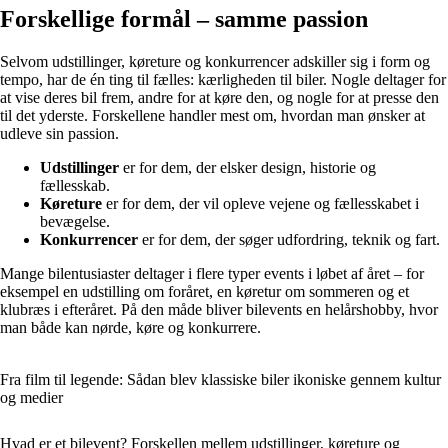
Forskellige formål – samme passion
Selvom udstillinger, køreture og konkurrencer adskiller sig i form og
tempo, har de én ting til fælles: kærligheden til biler. Nogle deltager for
at vise deres bil frem, andre for at køre den, og nogle for at presse den
til det yderste. Forskellene handler mest om, hvordan man ønsker at
udleve sin passion.
Udstillinger
er for dem, der elsker design, historie og
fællesskab.
Køreture
er for dem, der vil opleve vejene og fællesskabet i
bevægelse.
Konkurrencer
er for dem, der søger udfordring, teknik og fart.
Mange bilentusiaster deltager i flere typer events i løbet af året – for
eksempel en udstilling om foråret, en køretur om sommeren og et
klubræs i efteråret. På den måde bliver bilevents en helårshobby, hvor
man både kan nørde, køre og konkurrere.
Fra film til legende: Sådan blev klassiske biler ikoniske gennem kultur
og medier
Hvad er et bilevent? Forskellen mellem udstillinger, køreture og