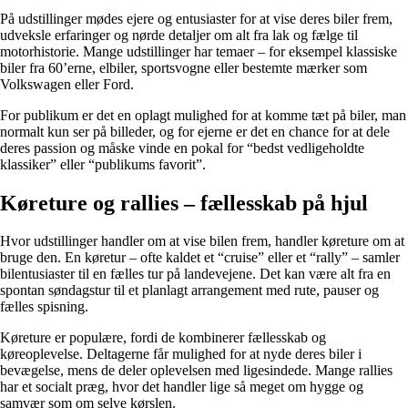
På udstillinger mødes ejere og entusiaster for at vise deres biler frem,
udveksle erfaringer og nørde detaljer om alt fra lak og fælge til
motorhistorie. Mange udstillinger har temaer – for eksempel klassiske
biler fra 60’erne, elbiler, sportsvogne eller bestemte mærker som
Volkswagen eller Ford.
For publikum er det en oplagt mulighed for at komme tæt på biler, man
normalt kun ser på billeder, og for ejerne er det en chance for at dele
deres passion og måske vinde en pokal for “bedst vedligeholdte
klassiker” eller “publikums favorit”.
Køreture og rallies – fællesskab på hjul
Hvor udstillinger handler om at vise bilen frem, handler køreture om at
bruge den. En køretur – ofte kaldet et “cruise” eller et “rally” – samler
bilentusiaster til en fælles tur på landevejene. Det kan være alt fra en
spontan søndagstur til et planlagt arrangement med rute, pauser og
fælles spisning.
Køreture er populære, fordi de kombinerer fællesskab og
køreoplevelse. Deltagerne får mulighed for at nyde deres biler i
bevægelse, mens de deler oplevelsen med ligesindede. Mange rallies
har et socialt præg, hvor det handler lige så meget om hygge og
samvær som om selve kørslen.