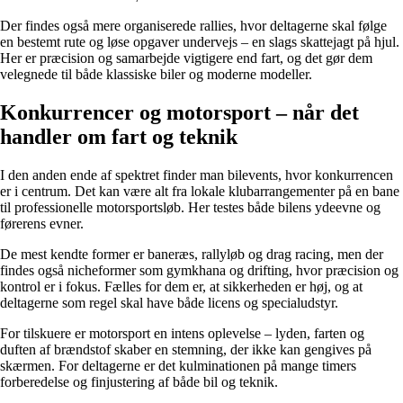
Der findes også mere organiserede rallies, hvor deltagerne skal følge
en bestemt rute og løse opgaver undervejs – en slags skattejagt på hjul.
Her er præcision og samarbejde vigtigere end fart, og det gør dem
velegnede til både klassiske biler og moderne modeller.
Konkurrencer og motorsport – når det
handler om fart og teknik
I den anden ende af spektret finder man bilevents, hvor konkurrencen
er i centrum. Det kan være alt fra lokale klubarrangementer på en bane
til professionelle motorsportsløb. Her testes både bilens ydeevne og
førerens evner.
De mest kendte former er baneræs, rallyløb og drag racing, men der
findes også nicheformer som gymkhana og drifting, hvor præcision og
kontrol er i fokus. Fælles for dem er, at sikkerheden er høj, og at
deltagerne som regel skal have både licens og specialudstyr.
For tilskuere er motorsport en intens oplevelse – lyden, farten og
duften af brændstof skaber en stemning, der ikke kan gengives på
skærmen. For deltagerne er det kulminationen på mange timers
forberedelse og finjustering af både bil og teknik.