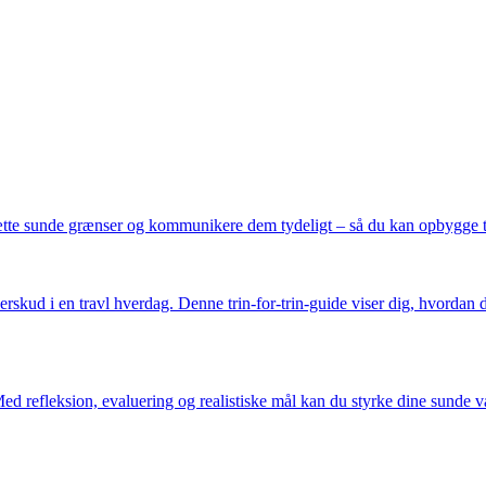
sætte sunde grænser og kommunikere dem tydeligt – så du kan opbygge ti
kud i en travl hverdag. Denne trin-for-trin-guide viser dig, hvordan d
ed refleksion, evaluering og realistiske mål kan du styrke dine sunde v