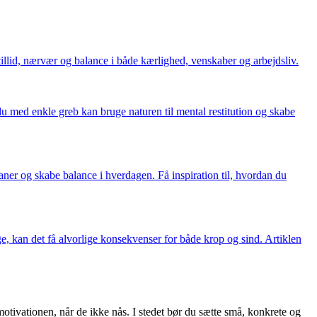
llid, nærvær og balance i både kærlighed, venskaber og arbejdsliv.
u med enkle greb kan bruge naturen til mental restitution og skabe
aner og skabe balance i hverdagen. Få inspiration til, hvordan du
ge, kan det få alvorlige konsekvenser for både krop og sind. Artiklen
motivationen, når de ikke nås. I stedet bør du sætte små, konkrete og