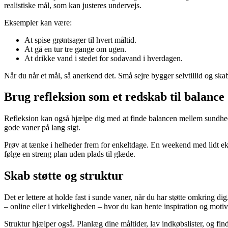
realistiske mål, som kan justeres undervejs.
Eksempler kan være:
At spise grøntsager til hvert måltid.
At gå en tur tre gange om ugen.
At drikke vand i stedet for sodavand i hverdagen.
Når du når et mål, så anerkend det. Små sejre bygger selvtillid og skab
Brug refleksion som et redskab til balance
Refleksion kan også hjælpe dig med at finde balancen mellem sundhed og n
gode vaner på lang sigt.
Prøv at tænke i helheder frem for enkeltdage. En weekend med lidt ekst
følge en streng plan uden plads til glæde.
Skab støtte og struktur
Det er lettere at holde fast i sunde vaner, når du har støtte omkring 
– online eller i virkeligheden – hvor du kan hente inspiration og motiv
Struktur hjælper også. Planlæg dine måltider, lav indkøbslister, og fin