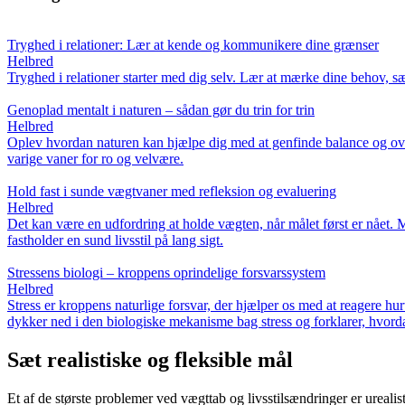
Tryghed i relationer: Lær at kende og kommunikere dine grænser
Helbred
Tryghed i relationer starter med dig selv. Lær at mærke dine behov, 
Genoplad mentalt i naturen – sådan gør du trin for trin
Helbred
Oplev hvordan naturen kan hjælpe dig med at genfinde balance og overs
varige vaner for ro og velvære.
Hold fast i sunde vægtvaner med refleksion og evaluering
Helbred
Det kan være en udfordring at holde vægten, når målet først er nået. M
fastholder en sund livsstil på lang sigt.
Stressens biologi – kroppens oprindelige forsvarssystem
Helbred
Stress er kroppens naturlige forsvar, der hjælper os med at reagere hu
dykker ned i den biologiske mekanisme bag stress og forklarer, hvor
Sæt realistiske og fleksible mål
Et af de største problemer ved vægttab og livsstilsændringer er urealis