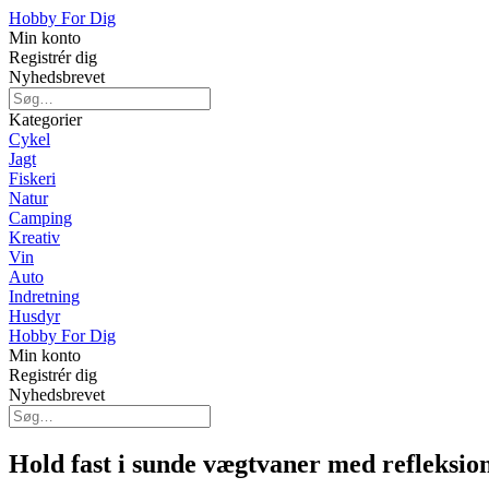
Hobby For Dig
Min konto
Registrér dig
Nyhedsbrevet
Kategorier
Cykel
Jagt
Fiskeri
Natur
Camping
Kreativ
Vin
Auto
Indretning
Husdyr
Hobby For Dig
Min konto
Registrér dig
Nyhedsbrevet
Hold fast i sunde vægtvaner med refleksio