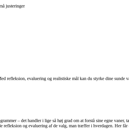
må justeringer
ed refleksion, evaluering og realistiske mål kan du styrke dine sunde v
mer – det handler i lige så høj grad om at forstå sine egne vaner, tank
nde refleksion og evaluering af de valg, man træffer i hverdagen. Her f