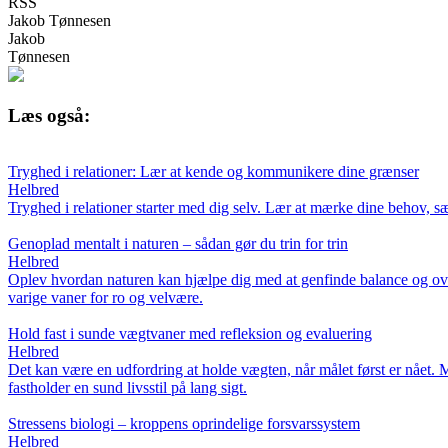
RSS
Jakob Tønnesen
Jakob
Tønnesen
Læs også:
Tryghed i relationer: Lær at kende og kommunikere dine grænser
Helbred
Tryghed i relationer starter med dig selv. Lær at mærke dine behov, 
Genoplad mentalt i naturen – sådan gør du trin for trin
Helbred
Oplev hvordan naturen kan hjælpe dig med at genfinde balance og overs
varige vaner for ro og velvære.
Hold fast i sunde vægtvaner med refleksion og evaluering
Helbred
Det kan være en udfordring at holde vægten, når målet først er nået. M
fastholder en sund livsstil på lang sigt.
Stressens biologi – kroppens oprindelige forsvarssystem
Helbred