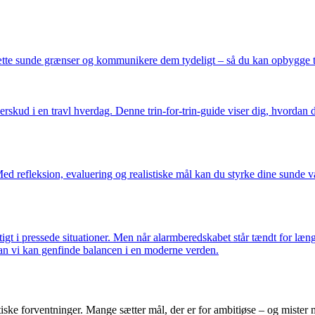
sætte sunde grænser og kommunikere dem tydeligt – så du kan opbygge ti
kud i en travl hverdag. Denne trin-for-trin-guide viser dig, hvordan d
ed refleksion, evaluering og realistiske mål kan du styrke dine sunde v
rtigt i pressede situationer. Men når alarmberedskabet står tændt for læn
dan vi kan genfinde balancen i en moderne verden.
tiske forventninger. Mange sætter mål, der er for ambitiøse – og mister 