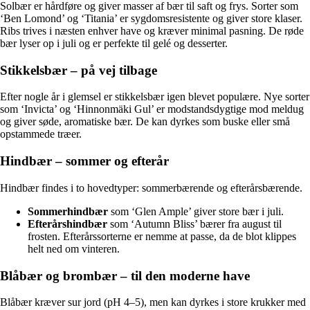
Solbær er hårdføre og giver masser af bær til saft og frys. Sorter som
‘Ben Lomond’ og ‘Titania’ er sygdomsresistente og giver store klaser.
Ribs trives i næsten enhver have og kræver minimal pasning. De røde
bær lyser op i juli og er perfekte til gelé og desserter.
Stikkelsbær – på vej tilbage
Efter nogle år i glemsel er stikkelsbær igen blevet populære. Nye sorter
som ‘Invicta’ og ‘Hinnonmäki Gul’ er modstandsdygtige mod meldug
og giver søde, aromatiske bær. De kan dyrkes som buske eller små
opstammede træer.
Hindbær – sommer og efterår
Hindbær findes i to hovedtyper: sommerbærende og efterårsbærende.
Sommerhindbær
som ‘Glen Ample’ giver store bær i juli.
Efterårshindbær
som ‘Autumn Bliss’ bærer fra august til
frosten. Efterårssorterne er nemme at passe, da de blot klippes
helt ned om vinteren.
Blåbær og brombær – til den moderne have
Blåbær kræver sur jord (pH 4–5), men kan dyrkes i store krukker med