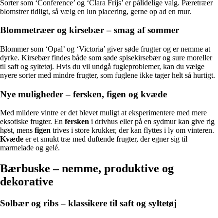
Sorter som ‘Conference’ og ‘Clara Frijs’ er pålidelige valg. Pæretræer
blomstrer tidligt, så vælg en lun placering, gerne op ad en mur.
Blommetræer og kirsebær – smag af sommer
Blommer som ‘Opal’ og ‘Victoria’ giver søde frugter og er nemme at
dyrke. Kirsebær findes både som søde spisekirsebær og sure moreller
til saft og syltetøj. Hvis du vil undgå fugleproblemer, kan du vælge
nyere sorter med mindre frugter, som fuglene ikke tager helt så hurtigt.
Nye muligheder – fersken, figen og kvæde
Med mildere vintre er det blevet muligt at eksperimentere med mere
eksotiske frugter. En
fersken
i drivhus eller på en sydmur kan give rig
høst, mens
figen
trives i store krukker, der kan flyttes i ly om vinteren.
Kvæde
er et smukt træ med duftende frugter, der egner sig til
marmelade og gelé.
Bærbuske – nemme, produktive og
dekorative
Solbær og ribs – klassikere til saft og syltetøj