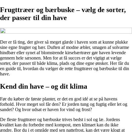
Frugttræer og bærbuske – vælg de sorter,
der passer til din have
Der er få ting, der giver så meget glæde i haven som at kunne plukke
sine egne frugter og bær. Duften af modne æbler, smagen af solvarme
hindbær eller synet af blomstrende kirsebærtræer gør haven levende
gennem hele sæsonen. Men for at få succes er det vigtigt at vælge
sorter, der passer til både klima, plads og dine egne ønsker. Her får du
en guide til, hvordan du vælger de rette frugttræer og bærbuske til din
have.
Kend din have – og dit klima
Før du køber de første planter, er det en god idé at se på havens
forhold. Hvor meget sol får den? Er jorden tung og fugtig eller let og
sandet? Og hvor udsat er haven for vind og frost?
De fleste frugttræer og bærbuske trives bedst i sol og læ. Jordens
kvalitet kan du forbedre med kompost, men klimaet kan du ikke
ændre. Bor du i et område med sen nattefrost, kan det være klogt at