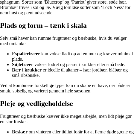
sphagnum. Sorter som ‘Bluecrop’ og ‘Patriot’ giver store, søde bær.
Brombær trives i sol og læ. Vælg tornløse sorter som ‘Loch Ness’ for
nem høst og pænt udseende.
Plads og form – tænk i skala
Selv små haver kan rumme frugttræer og bærbuske, hvis du vælger
med omtanke.
Espaliertræer
kan vokse fladt op ad en mur og kræver minimal
plads.
Søjletræer
vokser lodret og passer i krukker eller små bede.
Bær i krukker
er ideelle til altaner – især jordbær, blåbær og
små ribsbuske.
Ved at kombinere forskellige typer kan du skabe en have, der både er
smuk, spiselig og varieret gennem hele sæsonen.
Pleje og vedligeholdelse
Frugttræer og bærbuske kræver ikke meget arbejde, men lidt pleje gør
en stor forskel.
Beskær
om vinteren eller tidligt forår for at fjerne døde grene og