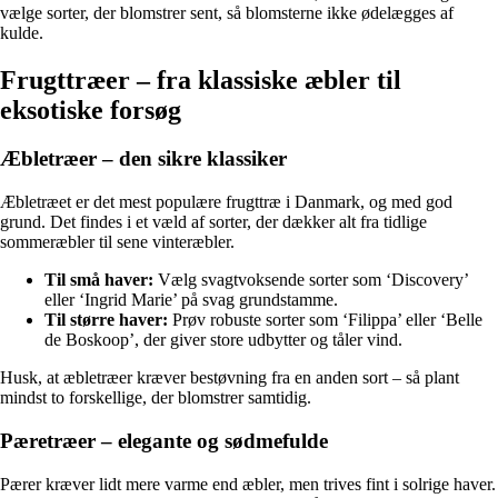
vælge sorter, der blomstrer sent, så blomsterne ikke ødelægges af
kulde.
Frugttræer – fra klassiske æbler til
eksotiske forsøg
Æbletræer – den sikre klassiker
Æbletræet er det mest populære frugttræ i Danmark, og med god
grund. Det findes i et væld af sorter, der dækker alt fra tidlige
sommeræbler til sene vinteræbler.
Til små haver:
Vælg svagtvoksende sorter som ‘Discovery’
eller ‘Ingrid Marie’ på svag grundstamme.
Til større haver:
Prøv robuste sorter som ‘Filippa’ eller ‘Belle
de Boskoop’, der giver store udbytter og tåler vind.
Husk, at æbletræer kræver bestøvning fra en anden sort – så plant
mindst to forskellige, der blomstrer samtidig.
Pæretræer – elegante og sødmefulde
Pærer kræver lidt mere varme end æbler, men trives fint i solrige haver.