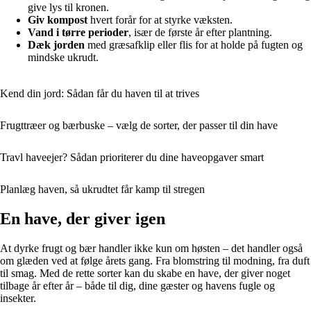
give lys til kronen.
Giv kompost
hvert forår for at styrke væksten.
Vand i tørre perioder
, især de første år efter plantning.
Dæk jorden
med græsafklip eller flis for at holde på fugten og
mindske ukrudt.
Kend din jord: Sådan får du haven til at trives
Frugttræer og bærbuske – vælg de sorter, der passer til din have
Travl haveejer? Sådan prioriterer du dine haveopgaver smart
Planlæg haven, så ukrudtet får kamp til stregen
En have, der giver igen
At dyrke frugt og bær handler ikke kun om høsten – det handler også
om glæden ved at følge årets gang. Fra blomstring til modning, fra duft
til smag. Med de rette sorter kan du skabe en have, der giver noget
tilbage år efter år – både til dig, dine gæster og havens fugle og
insekter.